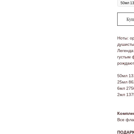
Куп
Ноты: ор
душисты
Легенда
густым 
рождают
50мл 13
25мл 86
6мл 275
2мл 137
Комплек
Все фла
ПОДАР