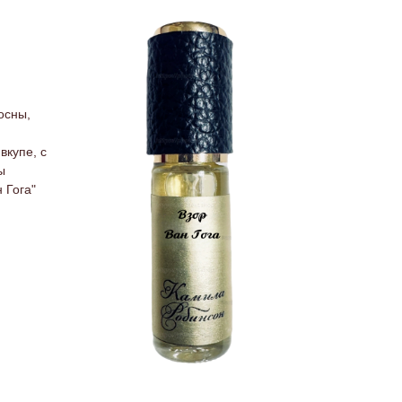
осны,
вкупе, с
ы
 Гога"