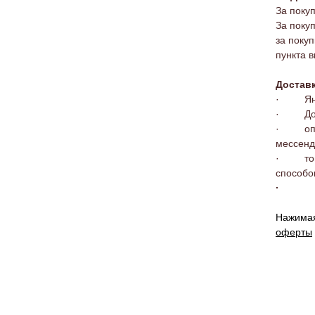
За поку
За поку
за поку
пункта 
Доставк
· Яндек
· Дост
· оплат
мессен
· товар
способо
·
Нажимая
оферты