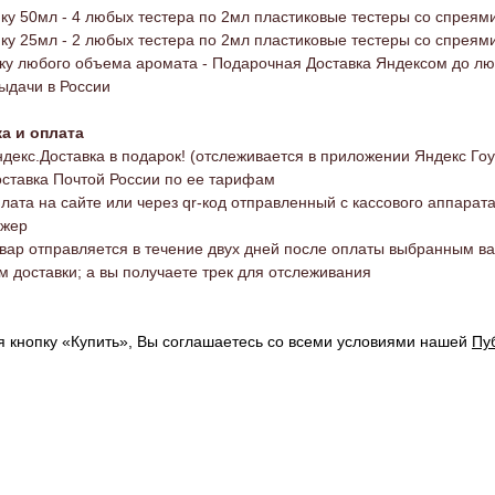
пку 50мл - 4 любых тестера по 2мл пластиковые тестеры со спреям
пку 25мл - 2 любых тестера по 2мл пластиковые тестеры со спреям
пку любого объема аромата - Подарочная Доставка Яндексом до лю
выдачи в России
а и оплата
с.Доставка в подарок! (отслеживается в приложении Яндекс Гоу
авка Почтой России по ее тарифам
а на сайте или через qr-код отправленный с кассового аппарата
джер
 отправляется в течение двух дней после оплаты выбранным в
м доставки; а вы получаете трек для отслеживания
 кнопку «Купить», Вы соглашаетесь со всеми условиями нашей
Пу