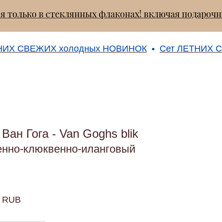
тся только в стеклянных флаконах! включая подар
 СВЕЖИХ холодных НОВИНОК
Сет ЛЕТНИХ СВЕ
Ван Гога - Van Goghs blik
енно-клюквенно-иланговый
RUB