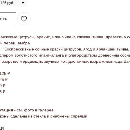
ить
анжевые цитрусы, арахис, иланг-иланг, клюква, тыква, древесина с
й перец, амбра
: "Экспрессивные сочные краски цитрусов, ягод и ярчайшей тыквы, 
флером золотистого иланг-иланга и благородством древесины сосн
 озорство мерцающих звучных нот, достойных взора живописца Ван
125 ₽
25 ₽
0 ₽
5 ₽
тация -
см. фото в галерее
коны сделаны из стекла и снабжены спреями
КИ