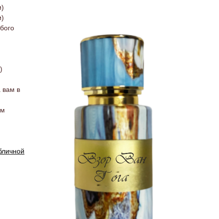
и)
и)
бого
)
 вам в
ам
бличной