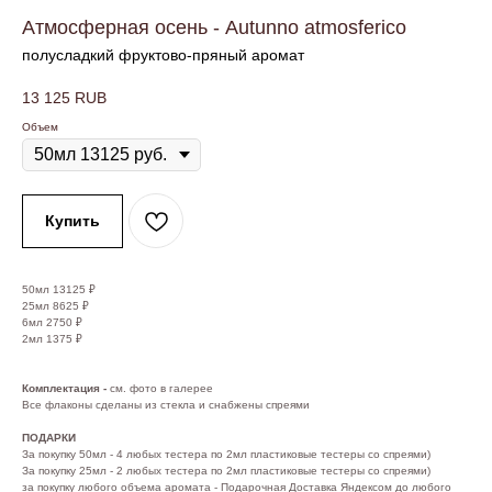
Атмосферная осень - Autunno atmosferico
полусладкий фруктово-пряный аромат
13 125
RUB
Объем
Купить
50мл 13125 ₽
25мл 8625 ₽
6мл 2750 ₽
2мл 1375 ₽
Комплектация -
см. фото в галерее
Все флаконы сделаны из стекла и снабжены спреями
ПОДАРКИ
За покупку 50мл - 4 любых тестера по 2мл пластиковые тестеры со спреями)
За покупку 25мл - 2 любых тестера по 2мл пластиковые тестеры со спреями)
за покупку любого объема аромата - Подарочная Доставка Яндексом до любого