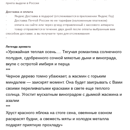
пункта выдачи в России
Доставка и оплата
· Яндекс.Доставка в подарок! (отслеживается в приложении Яндекс Гоу)
· Доставка Почтой России по ее тарифам (наложенным платежом)
· оплата на сайте или через qr-код отправленный с кассового аппарата
· товар отправляется в течение двух дней после оплаты выбранным вам
способом доставки; а вы получаете трек для отслеживания
·
Легенда аромата
«Урожайная теплая осень…. Тягучая романтика солнечного
полудня, сдобренного сочной мякотью дыни и винограда,
вкупе с остротой имбиря и перца
***
Черное дерево томно убаюкает, а жасмин с горьким
миндалем — заискрят момент. Она будет заигрывать с Вами
своими переливчатыми красками в свете еще теплого
солнца. Угостит мускатным виноградом с дымкой жасмина и
азалии
***
Хруст красного яблока на стоге сена, овеянные озоном
раскрасят будни, а свежесть мяты и холодок металла
подарят приятную прохладу»