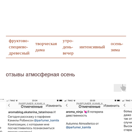
фруктово-
утро-
творческая
осень-
специево-
день-
интенсивный
п
дама
зима
древесный
вечер
отзывы атмосферная осень