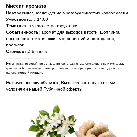
Миссия аромата
Настроение:
наслаждение многовуальностью красок осени
Уместность
: с 14.00
Тематика:
зелено-остро-фруктовая
Событийность:
аромат для выходов в гости, шоппинга,
посещения тематических мероприятий и ресторанов,
прогулок
Стойкость:
6 часов
---------------------------
Ноты:
м
ята, розовый перец, азалия, сено, дыня, молекула чистоты и металла,
красный и белый мускус, виноград, жасмин, имбирь, ирис, черное дерево, озон,
яблоко, горький миндаль
Нажимая кнопку «Купить», Вы соглашаетесь со всеми
условиями нашей
Публичной оферты