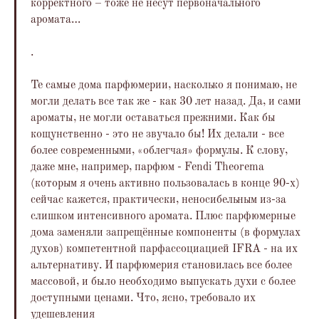
корректного – тоже не несут первоначального
аромата…
.
Те самые дома парфюмерии, насколько я понимаю, не
могли делать все так же - как 30 лет назад. Да, и сами
ароматы, не могли оставаться прежними. Как бы
кощунственно - это не звучало бы! Их делали - все
более современными, «облегчая» формулы. К слову,
даже мне, например, парфюм - Fendi Theorema
(которым я очень активно пользовалась в конце 90-х)
сейчас кажется, практически, неносибельным из-за
слишком интенсивного аромата. Плюс парфюмерные
дома заменяли запрещённые компоненты (в формулах
духов) компетентной парфассоциацией IFRA - на их
альтернативу. И парфюмерия становилась все более
массовой, и было необходимо выпускать духи с более
доступными ценами. Что, ясно, требовало их
удешевления